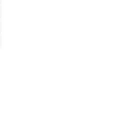
」
？
、
・
、