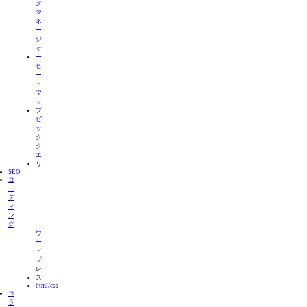
グ
マ
ネ
ー
ジ
ャ
ー
ヒ
ー
ト
マ
ッ
プ
ビ
ッ
ク
ク
エ
リ
SEO
コ
ー
デ
ィ
ン
グ
ワ
ー
ド
プ
レ
ス
html/css
コ
ラ