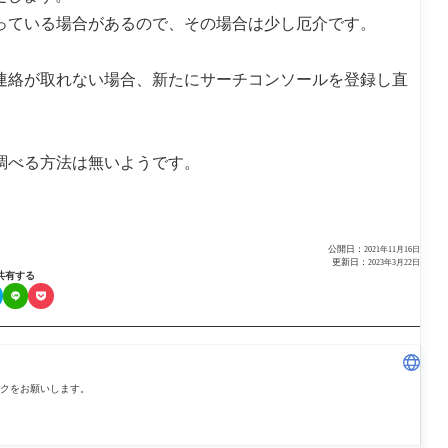
チ
コ
っている場合があるので、その場合は少し厄介です。
ン
ソ
ー
連絡が取れない場合、新たにサーチコンソールを登録し直
ル
の
デ
ー
タ
調べる方法は無いようです。
を
分
析
さ
せ
る
公開日：
2021年11月16日
方
更新日：
2023年3月22日
法
共有する
クをお願いします。