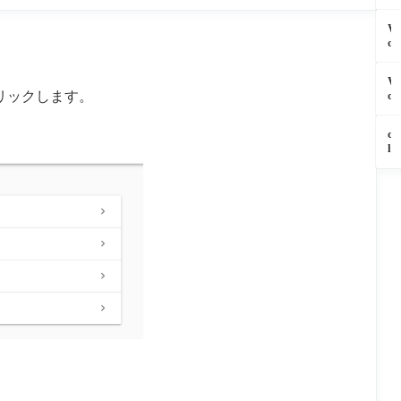
o
e
日
g
s
の
W
l
s
ク
o
e
の
エ
r
r
管
リ
d
e
理
W
上
P
C
画
o
リックします。
限
r
A
面
r
に
e
P
に
d
達
s
T
c
ロ
P
し
s
C
l
グ
r
た
の
H
a
イ
e
と
管
A
u
ン
s
き
理
と
d
で
s
の
画
は
e
き
M
対
面
基
D
な
C
処
し
本
e
い
P
法
か
か
s
時
プ
｜
使
ら
k
に
ラ
使
え
設
t
デ
グ
用
な
定
o
ー
イ
量
い
管
p
タ
ン
の
状
理
の
ベ
を
確
況
方
A
ー
サ
認
で
法
I
ス
ブ
と
デ
ま
チ
か
デ
上
ー
で
ャ
ら
ィ
限
タ
徹
ッ
直
レ
設
ベ