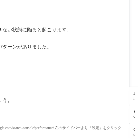
きない状態に陥ると起こります。
パターンがありました。
B
i
ょう。
g
Q
W
u
o
e
r
r
d
y
le.com/search-console/performance/ 左のサイドバーより「設定」をクリック
G
P
の
o
r
「