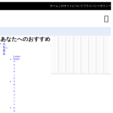
ホーム
このサイトについて
プライバシーポリシー

あなたへのおすすめ
分
析・
解
析
Looker
Studio
ア
ナ
リ
テ
ィ
ク
ス
サ
ー
チ
コ
ン
ソ
ー
ル
タ