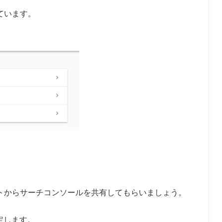
底
ト
接
ク
定
ー
解
か
管
ト
ています。
の
ス
説
ら
理
リ
手
を
M
者
イ
順
ダ
C
ユ
ン
ン
P
ー
ス
プ
ツ
ザ
ト
す
ー
ー
ー
る
ル
を
ル
方
ボ
作
で
法
ッ
成
動
（
ク
す
作
d
ス
る
さ
m
を
方
せ
i
使
法
る
n
っ
方
e
て
法
r
B
活
i
用
g
Q
u
e
r
トからサーチコンソールを共有してもらいましょう。
y
の
サ
ー
定します。