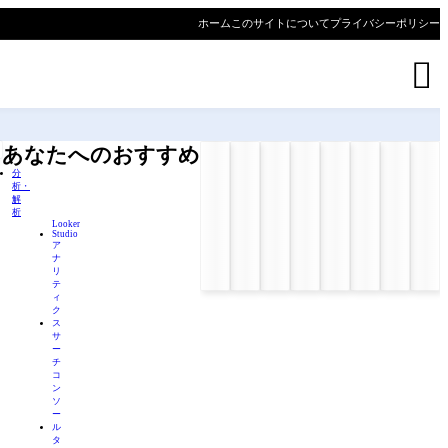
ホーム
このサイトについて
プライバシーポリシー

あなたへのおすすめ
分
析・
解
析
Looker
Studio
ア
ナ
リ
テ
ィ
ク
ス
サ
ー
チ
コ
ン
ソ
ー
ル
タ