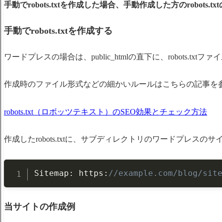
手動でrobots.txtを作成した場合、手動作成した方のrobots.
手動でrobots.txtを作成する
ワードプレスの場合は、public_htmlの直下に、robots.txt
作成時のファイル形式などの細かいルールはこちらの記事を
robots.txt（ロボッツテキスト）のSEO効果とチェック方法
作成したrobots.txtに、サブディレクトリのワードプレスの
Sitemap
:
 https
:
//example.com/blog/sit
当サイトの作成例