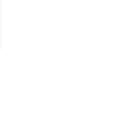
」
？
、
・
、