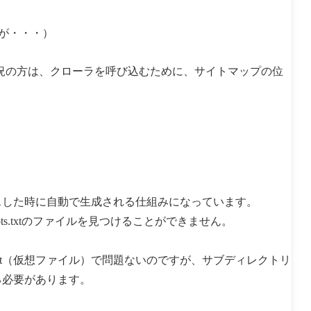
チ
コ
ン
が・・・）
ソ
ー
ル
の
況の方は、クローラを呼び込むために、サイトマップの位
デ
ー
タ
を
分
析
さ
せ
る
方
法
アクセスした時に自動で生成される仕組みになっています。
ts.txtのファイルを見つけることができません。
.txt（仮想ファイル）で問題ないのですが、サブディレクトリ
する必要があります。