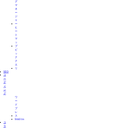
グ
マ
ネ
ー
ジ
ャ
ー
ヒ
ー
ト
マ
ッ
プ
ビ
ッ
ク
ク
エ
リ
SEO
コ
ー
デ
ィ
ン
グ
ワ
ー
ド
プ
レ
ス
html/css
コ
ラ