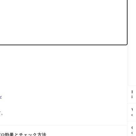
。
B
ル
i
g
Q
W
u
す。
o
e
r
r
d
y
G
P
の
o
r
のSEO効果とチェック方法
「