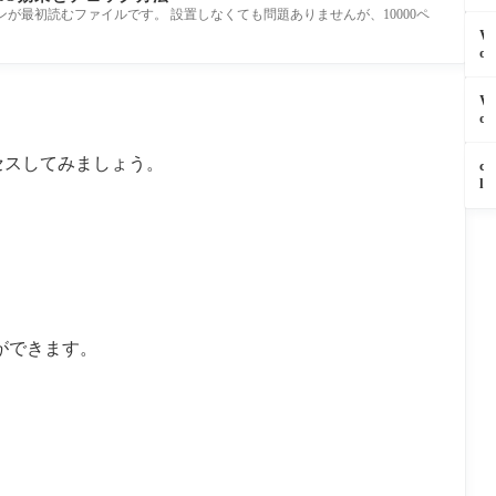
o
e
エンジンが最初読むファイルです。 設置しなくても問題ありませんが、10000ペ
日
g
s
の
W
l
s
ク
o
e
の
エ
r
r
管
リ
d
e
理
W
上
P
C
画
o
限
r
A
面
r
に
e
P
に
d
達
s
アクセスしてみましょう。
T
c
ロ
P
し
s
C
l
グ
r
た
の
H
a
イ
e
と
管
A
u
ン
s
き
理
と
d
で
s
の
画
は
e
き
M
対
面
基
D
な
C
処
し
本
e
い
P
法
か
か
s
時
プ
｜
使
ら
k
に
ラ
使
え
設
t
ができます。
デ
グ
用
な
定
o
ー
イ
量
い
管
p
タ
ン
の
状
理
の
ベ
を
確
況
方
A
ー
サ
認
で
法
I
ス
ブ
と
デ
ま
チ
か
デ
上
ー
で
ャ
ら
ィ
限
タ
徹
ッ
直
レ
設
ベ