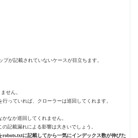
底
ト
接
ク
定
ー
解
か
管
ト
の
ス
説
ら
理
リ
手
を
M
者
イ
順
ダ
C
ユ
ン
ン
P
ー
ス
プ
ツ
ザ
ト
す
ー
ー
ー
る
ル
を
ル
方
ボ
作
で
法
ッ
成
動
（
ク
す
作
d
サイトマップが記載されていないケースが目立ちます。
ス
る
さ
m
を
方
せ
i
使
法
る
n
っ
方
e
て
法
r
B
活
i
ありません。
用
g
Q
を行っていれば、クローラーは巡回してくれます。
u
e
r
なかなか巡回してくれません。
y
の
この記載漏れによる影響は大きいでしょう。
サ
ー
robots.txtに記載してから一気にインデックス数が伸びた