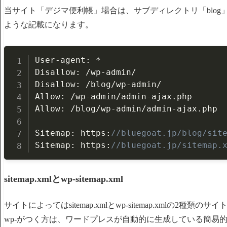
当サイト「デジマ便利帳」場合は、サブディレクトリ「blo
ような記載になります。
User
-
agent
:
*
Disallow
:
/
wp
-
admin
/
Disallow
:
/
blog
/
wp
-
admin
/
Allow
:
/
wp
-
admin
/
admin
-
ajax
.
php

Allow
:
/
blog
/
wp
-
admin
/
admin
-
ajax
.
php

Sitemap
:
 https
:
//bluegoat.jp/blog/sit
Sitemap
:
 https
:
//bluegoat.jp/sitemap.
sitemap.xmlとwp-sitemap.xml
サイトによってはsitemap.xmlとwp-sitemap.xmlの
wp-がつく方は、ワードプレスが自動的に生成している簡易