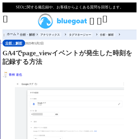
SEOに関する備忘録や、お客様からよくある質問を回答します。




ホーム
分析・解析
アナリティクス
タグマネージャー
分析・解析

分析・解析
2025年5月2日
GA4でpage_viewイベントが発生した時刻を
記録する方法
青栁 達也