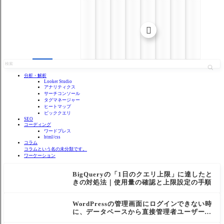

分析・解析
Looker Studio
アナリティクス
サーチコンソール
タグマネージャー
ヒートマップ
ビッククエリ
SEO
コーディング
ワードプレス
html/css
コラム
コラムという名の未分類です。
ワーケーション
BigQueryの「1日のクエリ上限」に達したと
きの対処法｜使用量の確認と上限設定の手順
WordPressの管理画面にログインできない時
に、データベースから直接管理者ユーザーを
作成する方法