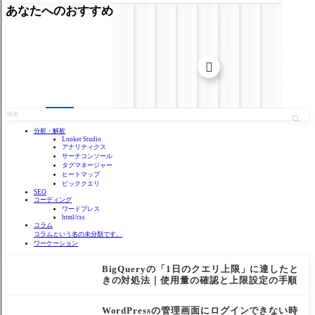
あなたへのおすすめ

分析・解析
Looker Studio
アナリティクス
サーチコンソール
タグマネージャー
ヒートマップ
ビッククエリ
SEO
コーディング
ワードプレス
html/css
コラム
コラムという名の未分類です。
ワーケーション
BigQueryの「1日のクエリ上限」に達したと
きの対処法｜使用量の確認と上限設定の手順
WordPressの管理画面にログインできない時