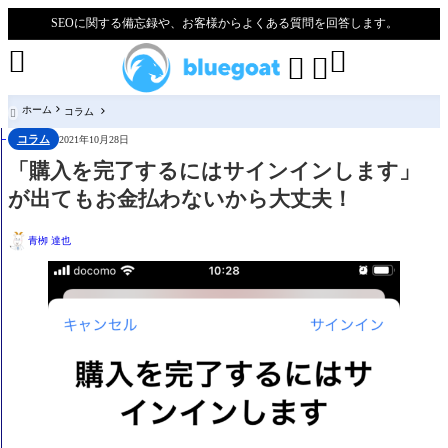
SEOに関する備忘録や、お客様からよくある質問を回答します。




ホーム
コラム

コラム
2021年10月28日
「購入を完了するにはサインインします」
が出てもお金払わないから大丈夫！
青栁 達也