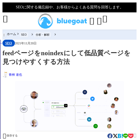
SEOに関する備忘録や、お客様からよくある質問を回答します。




ホーム
SEO
分析・解析

SEO
2021年11月20日
feedページをnoindexにして低品質ページを
見つけやすくする方法
青栁 達也


保存する