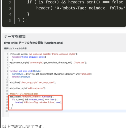
	if ( is_feed() && headers_sent() === false ) {

		header( 'X-Robots-Tag: noindex, follow', true );

	}

} );
以上で設定は完了です。