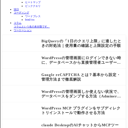
ヒートマップ
ビッククエリ
SEO
コーディング
ワードプレス
html/css
コラム
コラムという名の未分類です。
ワーケーション
BigQueryの「1日のクエリ上限」に達したと
きの対処法｜使用量の確認と上限設定の手順
WordPressの管理画面にログインできない時
に、データベースから直接管理者ユーザーを
作成する方法
Google reCAPTCHA とは？基本から設定・
管理方法まで徹底解説
WordPressの管理画面しか使えない状況で、
データベースをダンプする方法（Adminer活
用）
WordPress MCP プラグインをサブディレク
トリインストールで動作させる方法
claude DesktopのAIチャットからMCPツー