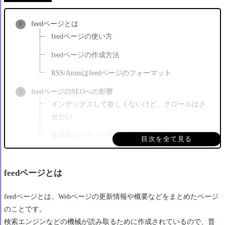
feedページとは
feedページの使い方
feedページの作成方法
RSS/Atomはfeedページのフォーマット
feedページのSEOへの影響
インデックスして欲しくないけど、クロールはさ
せたい
低品質コンテンツ分析の邪魔になる
目次を全て見る
feedページをnoindexにする方法
プラグイン「All in One SEO」でfeedページを
feedページとは
noindex設定
function.phpにコードを追加
feedページとは、Webページの更新情報や概要などをまとめたページ
のことです。
feedページのnoindex確認方法
検索エンジンなどの機械が読み取るために作成されているので、普