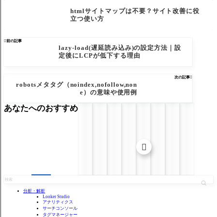
htmlサイトマップは不要？サイト改善に役
立つ使い方

前の記事
lazy-load(遅延読み込み)の設定方法｜設
定後にLCPが低下する理由
次の記事

robotsメタタグ（noindex,nofollow,non
e）の意味や使用例
あなたへのおすすめ

分析・解析
Looker Studio
アナリティクス
サーチコンソール
タグマネージャー