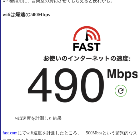
web会議用に、音楽室の貸切させてもらえると便利かも。
wifiは爆速の500Mbps
wifi速度を計測した結果
fast.com
にてwifi速度を計測したところ、 500Mbpsという驚異的なス