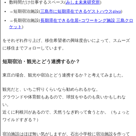
数時間だけ仕事するスペース(
みしま未来研究所
)
→短期宿泊施設(
三島市に短期滞在できるゲストハウスgiwa
)
→長期宿泊施設(
長期滞在できる住居+コワーキング施設 三島クロ
ケット
)
をそれぞれ作り上げ、移住希望者の興味度合いによって、スムーズ
に移住までフォローしています。
短期宿泊・観光とどう連携するか？
東庄の場合、観光や宿泊とどう連携するか？と考えてみました。
観光だと、いちご狩りくらいなら勧められるかな。
グラウンドや体育館もあるので、球技をやるのも良いかもしれな
い。
近くに利根川があるので、天然うなぎ釣って食うとか。（ちょっと
ワイルドすぎる？）
宿泊施設はほぼ無い気がしますが、石出小学校に宿泊施設を作って