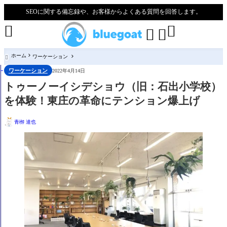
SEOに関する備忘録や、お客様からよくある質問を回答します。




ホーム
ワーケーション

ワーケーション
2022年4月14日
トゥーノーイシデショウ（旧：石出小学校）
を体験！東庄の革命にテンション爆上げ
青栁 達也