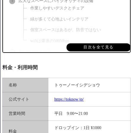
広大なスペースにハイクオリティの設備
作業しやすいデスクとチェア
緑が多くて心地よいインテリア
個室スペースはあるが、防音ではない
wifiは爆速の500Mbps
目次を全て見る
使いやすさも抜群
駐車場も十分なスペース
料金・利用時間
利用者には屋上も開放！利根川の景色が一望
ランチ難民になるのが欠点か？
名称
トゥーノーイシデショウ
東庄にコワーキングスペースがあるということ
公式サイト
https://toknow.jp/
まだまだ発展途上！これからの活用が楽しみ
ワーケーションツアーできるか？
営業時間
平日 9:00〜21:00
短期宿泊・観光とどう連携するか？
ドロップイン：1日 ¥1000
料金